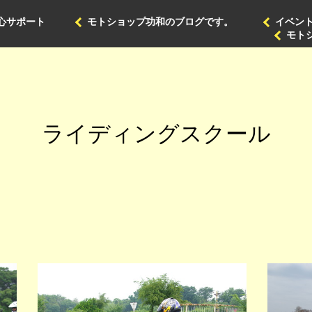
心サポート
モトショップ功和のブログです。
イベン
モト
ライディングスクール