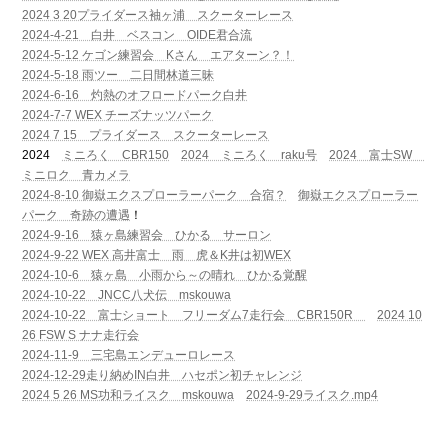
2024 3 20プライダース袖ヶ浦 スクーターレース
2024-4-21 白井 ベスコン OIDE君合流
2024-5-12 ケゴン練習会 Kさん エアターン？！
2024-5-18 雨ツー 二日間林道三昧
2024-6-16 灼熱のオフロードパーク白井
2024-7-7 WEX チーズナッツパーク
2024 7 15 プライダース スクーターレース
2024
ミニろく CBR150
2024 ミニろく raku号
2024 富士SW
ミニロク 青カメラ
2024-8-10 御嶽エクスプローラーパーク 合宿？
御嶽エクスプローラー
パーク 奇跡の遭遇
！
2024-9-16 猿ヶ島練習会 ひかる サーロン
2024-9-22 WEX 高井富士 雨 虎＆K井は初WEX
2024-10-6 猿ヶ島 小雨から～の晴れ ひかる覚醒
2024-10-22 JNCC八犬伝 mskouwa
2024-10-22 富士ショート フリーダム7走行会 CBR150R
2024 10
26 FSW S ナナ走行会
2024-11-9 三宅島エンデューロレース
2024-12-29走り納めIN白井 ハセポン初チャレンジ
2024 5 26 MS功和ライスク mskouwa
2024-9-29ライスク.mp4