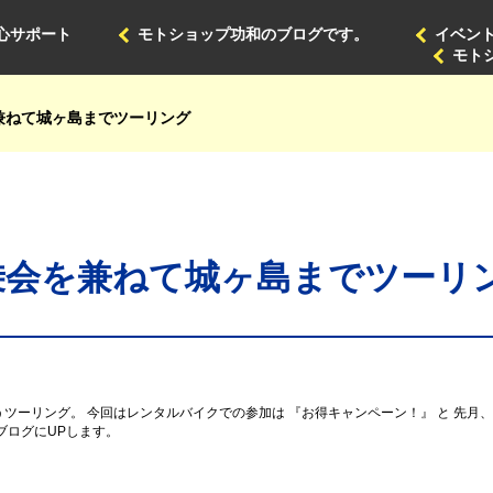
心サポート
モトショップ功和のブログです。
イベン
モト
を兼ねて城ヶ島までツーリング
試乗会を兼ねて城ヶ島までツーリ
ツーリング。 今回はレンタルバイクでの参加は 『お得キャンペーン！』 と 先月、
ブログにUPします。