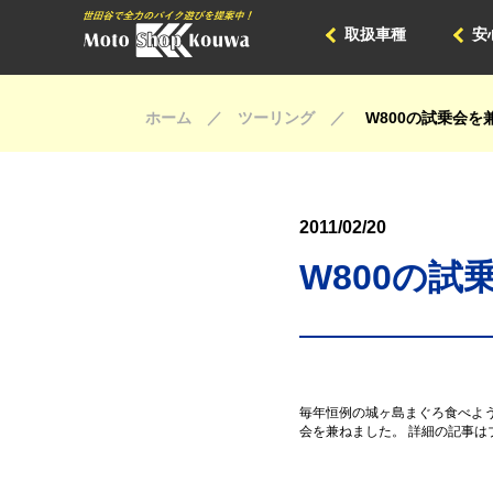
取扱車種
安
ホーム ／ ツーリング ／
W800の試乗会
2011/02/20
W800の
毎年恒例の城ヶ島まぐろ食べよう
会を兼ねました。 詳細の記事は