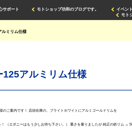
心サポート
モトショップ功和のブログです。
イベン
モト
5アルミリム仕様
ー125アルミリム仕様
仕様のご案内です！ 店頭在庫の、ブライトホワイトにアルミゴールドリムを
！ （エボニーはもう少しお待ち下さい。） 重さを量りましたが 純正の鉄リム →