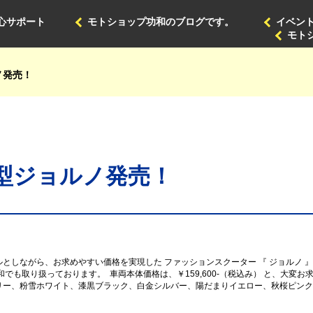
心サポート
モトショップ功和のブログです。
イベン
モト
ノ発売！
型ジョルノ発売！
しながら、お求めやすい価格を実現した ファッションスクーター 『 ジョルノ 』 を
功和でも取り扱っております。
車両本体価格は、￥159,600-（税込み） と、大変
リー、粉雪ホワイト、漆黒ブラック、白金シルバー、陽だまりイエロー、秋桜ピンク