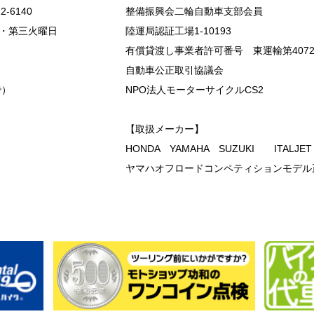
2-6140
整備振興会二輪自動車支部会員
・第三火曜日
陸運局認証工場1-10193
有償貸渡し事業者許可番号 東運輸第407
自動車公正取引協議会
で）
NPO法人モーターサイクルCS2
【取扱メーカー】
HONDA YAMAHA SUZUKI ITALJE
ヤマハオフロードコンペティションモデル