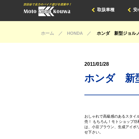
取扱車種
安
ホーム ／ HONDA ／
ホンダ 新型ジョル
2011/01/28
ホンダ 新
おしゃれで高級感のあるスタイルと
売！ もちろん！モトショップ
は、小豆ブラウン、生成アイボ
せ下さい。