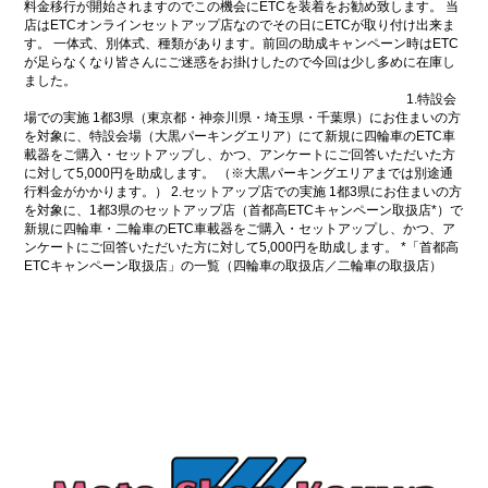
料金移行が開始されますのでこの機会にETCを装着をお勧め致します。 当
店はETCオンラインセットアップ店なのでその日にETCが取り付け出来ま
す。 一体式、別体式、種類があります。前回の助成キャンペーン時はETC
が足らなくなり皆さんにご迷惑をお掛けしたので今回は少し多めに在庫し
ました。
1.特設会
場での実施 1都3県（東京都・神奈川県・埼玉県・千葉県）にお住まいの方
を対象に、特設会場（大黒パーキングエリア）にて新規に四輪車のETC車
載器をご購入・セットアップし、かつ、アンケートにご回答いただいた方
に対して5,000円を助成します。 （※大黒パーキングエリアまでは別途通
行料金がかかります。） 2.セットアップ店での実施 1都3県にお住まいの方
を対象に、1都3県のセットアップ店（首都高ETCキャンペーン取扱店*）で
新規に四輪車・二輪車のETC車載器をご購入・セットアップし、かつ、ア
ンケートにご回答いただいた方に対して5,000円を助成します。 *「首都高
ETCキャンペーン取扱店」の一覧（四輪車の取扱店／二輪車の取扱店）