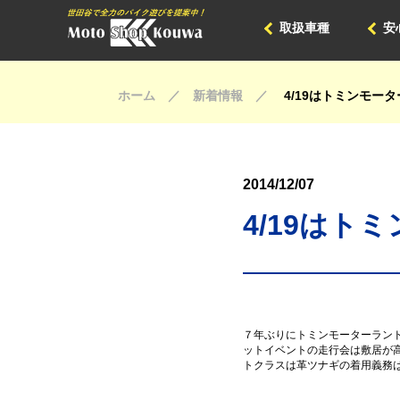
取扱車種
安
ホーム ／ 新着情報 ／
4/19はトミンモー
2014/12/07
4/19はト
７年ぶりにトミンモーターランド
ットイベントの走行会は敷居が
トクラスは革ツナギの着用義務