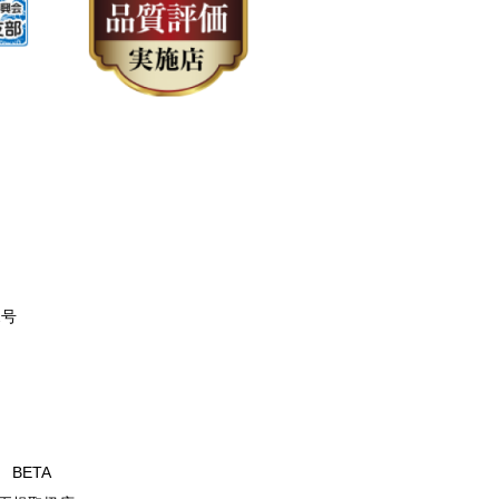
2号
T BETA