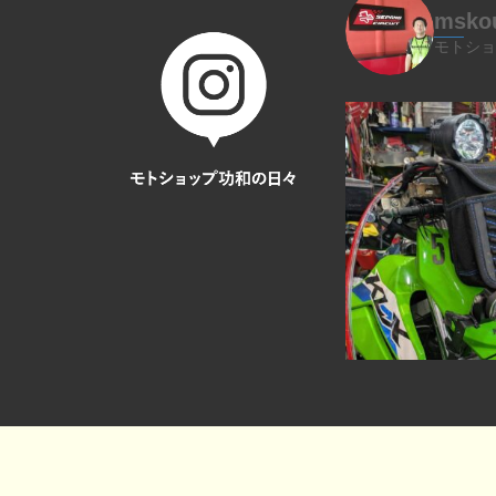
msko
モトショ