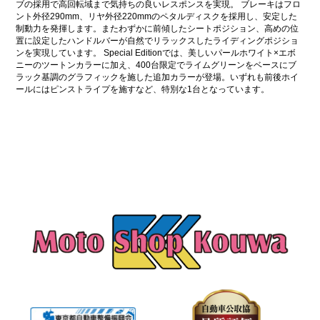
ブの採用で高回転域まで気持ちの良いレスポンスを実現。 ブレーキはフロ
ント外径290mm、リヤ外径220mmのペタルディスクを採用し、安定した
制動力を発揮します。またわずかに前傾したシートポジション、高めの位
置に設定したハンドルバーが自然でリラックスしたライディングポジショ
ンを実現しています。 Special Editionでは、美しいパールホワイト×エボ
ニーのツートンカラーに加え、400台限定でライムグリーンをベースにブ
ラック基調のグラフィックを施した追加カラーが登場。いずれも前後ホイ
ールにはピンストライプを施すなど、特別な1台となっています。