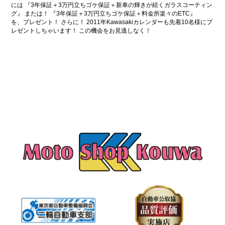
には 『3年保証＋3万円立ちゴケ保証＋新車の輝きが続くガラスコーティン
グ』 または！ 『3年保証＋3万円立ちゴケ保証＋料金所楽々のETC』
を、プレゼント！ さらに！ 2011年Kawasakiカレンダーも先着10名様にプ
レゼントしちゃいます！ この機会をお見逃しなく！