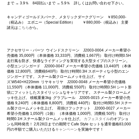
まで → 3.9％ 84回払いまで → 5.9％ 詳しくはお問い合わせ下さい。
キャンディゴールドスパーク、メタリックダークグリーン ￥850,000-
（税込み）
エボニー（Special Edition） ￥880,000-（税込み） 主要
諸元は
こちら
から。
アクセサリー・パーツ
ウインドスクリーン J2003-0004 メーカー希望小
売価格 35,000円 （本体価格 33,333円、消費税 1,667円） 取付け時間0.5H
走行風を防ぎ、快適なライディングを実現する大型タイプのスクリーン。
小型エンジンガード J2000-0047 メーカー希望小売価格 13,440円 （本体
価格 12,800円、消費税640円） 取付け時間0.3H スポーティな小型のエン
ジンガードです。 スチール製クロームメッキ仕上げ。 サイ
ズ:W540×H220mm
リヤキャリヤ J2000-0048 メーカー希望小売価格
11,550円 （本体価格 11,000円、消費税 550円） 取付け時間0.5H シート形
状にフィットしたスタイリッシュなキャリアです。 スチール製クロームメ
ッキ仕上げ。 積載重量3kg
グラブレール J2005-0015 メーカー希望小売
価格 9,240円 （本体価格 8,800円、消費税 440円） 取付け時間0.5H スチー
ル製クロームメッキ仕上げ。
荷掛けフックナット J2000-0027 メーカー
希望小売価格 1,050円（1個） （本体価格 1,000円、消費税 50円） 取付け
時間0.1H スチール製クロームメッキ仕上げ。
カフェスタイル
のオプショ
ンも同時発売！ 2月28日までの期間で Cafe Style セットを通常価格83,000
円の半額でご購入いただける
キャンペーン
を実施中です！