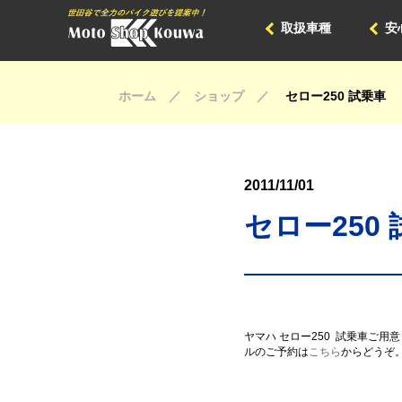
取扱車種
安
ホーム ／ ショップ ／
セロー250 試乗車
2011/11/01
セロー250
ヤマハ セロー250
試乗車ご用意
ルのご予約は
こちら
からどうぞ