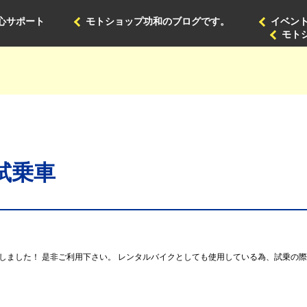
心サポート
モトショップ功和のブログです。
イベン
モト
 試乗車
しました！ 是非ご利用下さい。 レンタルバイクとしても使用している為、試乗の際
。